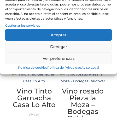
acepta el uso de estas tecnologías, podremos procesar datos como
Ideal para acompañar quesos semicurados, pescados
el comportamiento de navegación o los identificadores únicos en
este sitio. Si no acepta o retira el consentimiento, es posible que se
azules, algunas carnes blancas, incluso rojas asadas,
vean afectadas ciertas características y funciones.
como el cabrito o el cordero. Admite setas y platos de
Gestionar los servicios
bacalao salseado, y en general pescados en salsa.
Aceptar
Servir preferentemente a una temperatura de 16-18ºC.
Denegar
Ver preferencias
Productos relacionados
Política de cookies
Política de Privacidad
Aviso Legal
Vino Tinto
Vino rosado
Garnacha
Pieza la
Casa Lo Alto
Moza –
Bodegas
17.90
€