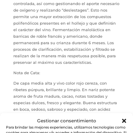
controlada, así como gestionando el aporte necesario
de oxígeno y realizando “deslestages”. Esto nos
permite una mayor extracción de los compuestos
polifenólicos presentes en el hollejo y que definirán
el carácter del vino. Fermentación maloláctica en
barricas de roble francés y americano, donde
permanecerá para su crianza durante 6 meses. Los
procesos de clarificación, estabilización y filtrado se
realizan de la manera más respetuosa posible, para
preservar al máximo sus características.
Nota de Cata:
De capa media alta y vivo color rojo cereza, con
ribetes púrpura, brillante y limpio. En nariz potente
aroma de fruta madura, cacao, notas tostadas y
especias dulces, fresco y elegante. Buena estructura
en boca, sedoso, sabroso y especiado, con acidez
bien integrada y postgusto largo de fruta roja y
Gestionar consentimiento
torrefacto.
Para brindar las mejores experiencias, utilizamos tecnologías como
cookies para almacenar y/o acceder a información del dispositivo. Si
Maridaje: