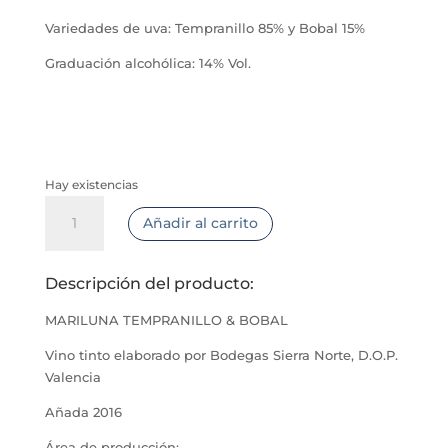
Variedades de uva: Tempranillo 85% y Bobal 15%
Graduación alcohólica: 14% Vol.
Hay existencias
Mariluna
Añadir al carrito
Tempranillo
y
Bobal
Descripción del producto:
cantidad
MARILUNA TEMPRANILLO & BOBAL
Vino tinto elaborado por Bodegas Sierra Norte, D.O.P.
Valencia
Añada 2016
Área de producción: