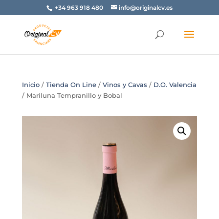
+34 963 918 480
info@originalcv.es
Inicio
/
Tienda On Line
/
Vinos y Cavas
/
D.O. Valencia
/ Mariluna Tempranillo y Bobal