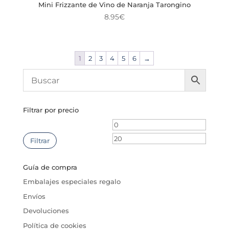
Mini Frizzante de Vino de Naranja Tarongino
8.95
€
1
2
3
4
5
6
→
Filtrar por precio
Precio
Precio
mínimo
máxim
Filtrar
Guía de compra
Embalajes especiales regalo
Envíos
Devoluciones
Política de cookies