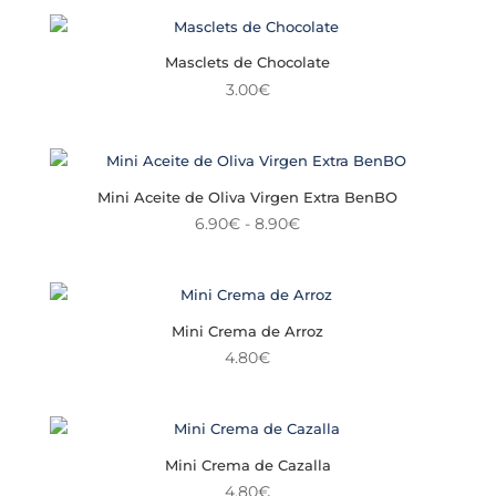
Masclets de Chocolate
3.00
€
Mini Aceite de Oliva Virgen Extra BenBO
Rango
6.90
€
-
8.90
€
de
precios:
desde
6.90€
Mini Crema de Arroz
hasta
4.80
€
8.90€
Mini Crema de Cazalla
4.80
€