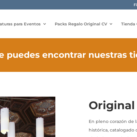
F
aturas para Eventos
Packs Regalo Original CV
Tienda 
 puedes encontrar nuestras t
Origina
En pleno corazón de l
histórica, catalogad