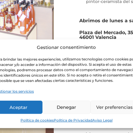
pintor-ceramista del s
Abrimos de lunes a s
Plaza del Mercado, 35
46001 Valencia
Gestionar consentimiento
Telf:
963 918 480
a brindar las mejores experiencias, utilizamos tecnologías como cookies p
acenar y/o acceder a información del dispositivo. Si acepta el uso de estas
cnologías, podremos procesar datos como el comportamiento de navegac
os identificadores únicos en este sitio. Si no acepta o retira el consentimient
Original
posible que se vean afectadas ciertas características y funciones.
tionar los servicios
AVE
Aceptar
Denegar
Ver preferencias
Nos encontramos dentro
Política de cookies
Política de Privacidad
Aviso Legal
Nuestro espacio más via