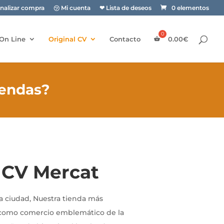
inalizar compra
㋡ Mi cuenta
❤ Lista de deseos
0 elementos
On Line
Original CV
Contacto
0.00
€
iendas?
l CV Mercat
a ciudad, Nuestra tienda más
o como comercio emblemático de la