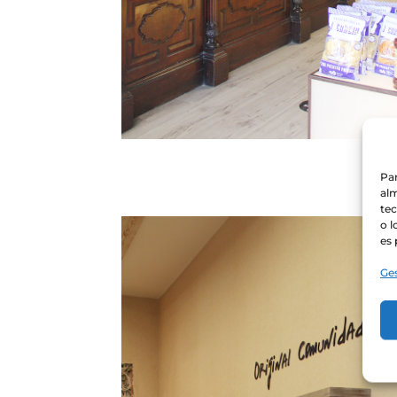
Par
alm
te
o l
es 
Ges