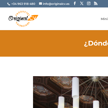
+34 963 918 480
info@originalcv.es
Mini
¿Dónde