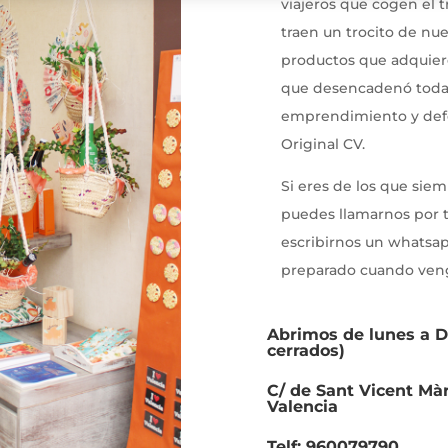
viajeros que cogen el t
traen un trocito de nu
productos que adquiere
que desencadenó toda 
emprendimiento y defe
Original CV.
Si eres de los que siem
puedes llamarnos por t
escribirnos un whatsa
preparado cuando veng
Abrimos de lunes a 
cerrados)
C/ de Sant Vicent Màr
Valencia
Telf: 960079790