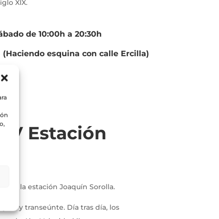
iglo XIX.
ábado de 10:00h a 20:30h
 (Haciendo esquina con calle Ercilla)
ara
ión
o,
 CV Estación
 de la estación Joaquín Sorolla.
jero y transeúnte. Día tras día, los