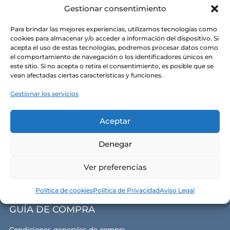
Gestionar consentimiento
Para brindar las mejores experiencias, utilizamos tecnologías como
cookies para almacenar y/o acceder a información del dispositivo. Si
acepta el uso de estas tecnologías, podremos procesar datos como
CONÓCENOS
el comportamiento de navegación o los identificadores únicos en
este sitio. Si no acepta o retira el consentimiento, es posible que se
vean afectadas ciertas características y funciones.
Alma y razón de ser
Gestionar los servicios
Nuestras tiendas
Contacto
Aceptar
Política de privacidad
Denegar
Política de cookies
Aviso legal y términos de uso
Ver preferencias
Política de cookies
Política de Privacidad
Aviso Legal
GUÍA DE COMPRA
Condiciones generales de compra