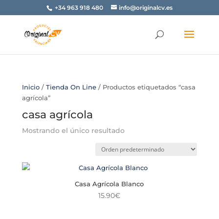
+34 963 918 480
info@originalcv.es
Inicio
/
Tienda On Line
/ Productos etiquetados “casa
agrícola”
casa agrícola
Mostrando el único resultado
Casa Agrícola Blanco
15.90
€