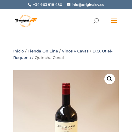
+34 963 918 480
info@originalcv.es
Inicio
/
Tienda On Line
/
Vinos y Cavas
/
D.O. Utiel-
Requena
/ Quincha Corral