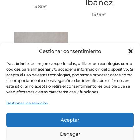
Ibáñez
4.80
€
14.90
€
Gestionar consentimiento
Para brindar las mejores experiencias, utilizamos tecnologías como
cookies para almacenar y/o acceder a información del dispositivo. Si
acepta el uso de estas tecnologías, podremos procesar datos como
el comportamiento de navegación o los identificadores únicos en
este sitio. Si no acepta o retira el consentimiento, es posible que se
Mermelada
vean afectadas ciertas características y funciones.
de Naranja
Gestionar los servicios
Extra
Tarongina
Aceptar
6.40
€
Denegar