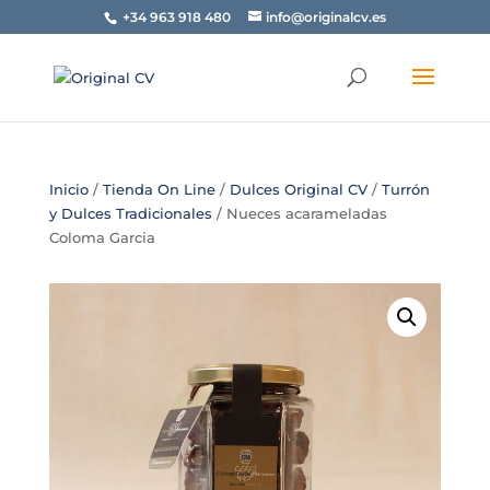
+34 963 918 480
info@originalcv.es
Inicio
/
Tienda On Line
/
Dulces Original CV
/
Turrón
y Dulces Tradicionales
/ Nueces acarameladas
Coloma Garcia