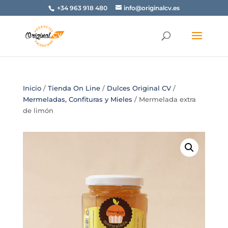
+34 963 918 480
info@originalcv.es
Inicio
/
Tienda On Line
/
Dulces Original CV
/
Mermeladas, Confituras y Mieles
/ Mermelada extra
de limón