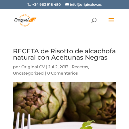
+34 963 918 480
info@originalcv.es
RECETA de Risotto de alcachofa
natural con Aceitunas Negras
por
Original CV
|
Jul 2, 2013
|
Recetas
,
Uncategorized
|
0 Comentarios