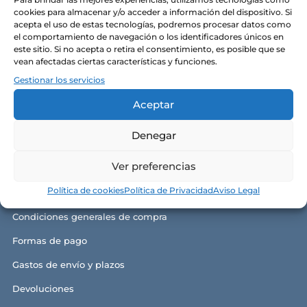
Alma y razón de ser
cookies para almacenar y/o acceder a información del dispositivo. Si
acepta el uso de estas tecnologías, podremos procesar datos como
Nuestras tiendas
el comportamiento de navegación o los identificadores únicos en
este sitio. Si no acepta o retira el consentimiento, es posible que se
Contacto
vean afectadas ciertas características y funciones.
Gestionar los servicios
Política de privacidad
Aceptar
Política de cookies
Aviso legal y términos de uso
Denegar
Ver preferencias
GUÍA DE COMPRA
Política de cookies
Política de Privacidad
Aviso Legal
Condiciones generales de compra
Formas de pago
Gastos de envío y plazos
Devoluciones