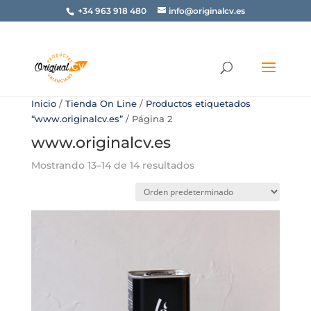
+34 963 918 480
info@originalcv.es
Inicio
/
Tienda On Line
/
Productos etiquetados
“www.originalcv.es”
/ Página 2
www.originalcv.es
Mostrando 13–14 de 14 resultados