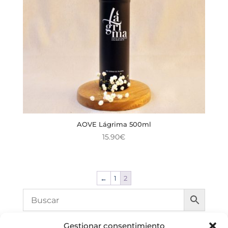
AOVE Lágrima 500ml
15.90
€
←
1
2
Gestionar consentimiento