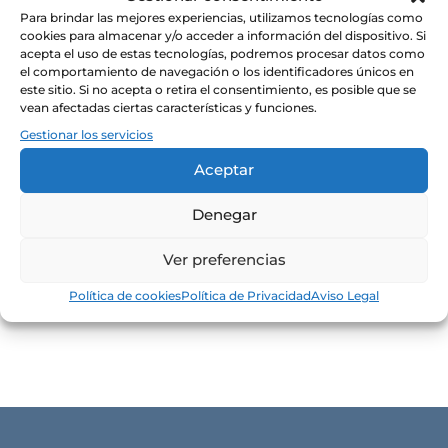
Filtrar por precio
Para brindar las mejores experiencias, utilizamos tecnologías como
Precio
Precio
cookies para almacenar y/o acceder a información del dispositivo. Si
acepta el uso de estas tecnologías, podremos procesar datos como
mínimo
máxim
Filtrar
el comportamiento de navegación o los identificadores únicos en
este sitio. Si no acepta o retira el consentimiento, es posible que se
vean afectadas ciertas características y funciones.
Guía de compra
Gestionar los servicios
Embalajes especiales regalo
Aceptar
Envíos
Devoluciones
Denegar
Política de cookies
Condiciones Generales de Venta
Ver preferencias
Aviso Legal
Política de cookies
Política de Privacidad
Aviso Legal