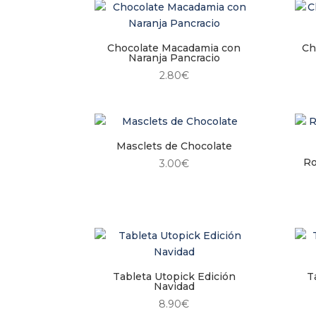
Chocolate Macadamia con
Ch
Naranja Pancracio
2.80
€
Masclets de Chocolate
Ro
3.00
€
Tableta Utopick Edición
T
Navidad
8.90
€