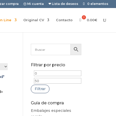
izar compra
㋡ Mi cuenta
❤ Lista de deseos
0 elementos
n Line
Original CV
Contacto
0.00
€
Filtrar por precio
Precio
Precio
mínimo
máximo
Filtrar
d»
Guía de compra
Embalajes especiales