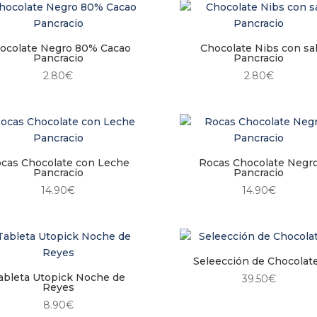
ocolate Negro 80% Cacao
Chocolate Nibs con sa
Pancracio
Pancracio
2.80
€
2.80
€
cas Chocolate con Leche
Rocas Chocolate Negr
Pancracio
Pancracio
14.90
€
14.90
€
Seleección de Chocolat
ableta Utopick Noche de
39.50
€
Reyes
8.90
€