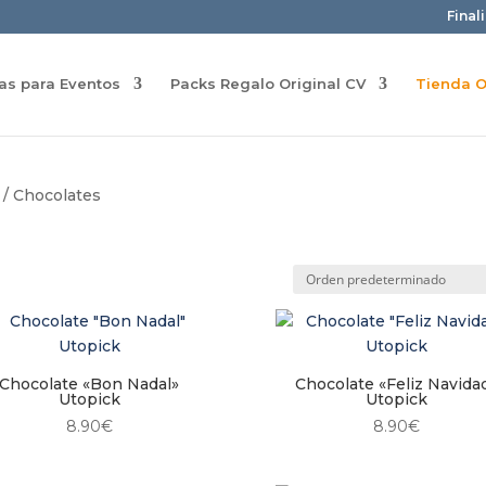
Final
ras para Eventos
Packs Regalo Original CV
Tienda O
/ Chocolates
Chocolate «Bon Nadal»
Chocolate «Feliz Navida
Utopick
Utopick
8.90
€
8.90
€