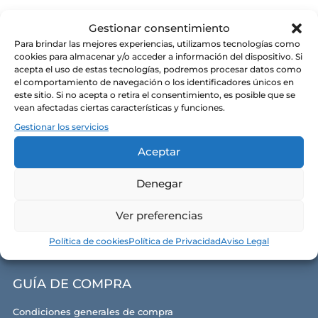
Gestionar consentimiento
Para brindar las mejores experiencias, utilizamos tecnologías como
cookies para almacenar y/o acceder a información del dispositivo. Si
CONÓCENOS
acepta el uso de estas tecnologías, podremos procesar datos como
el comportamiento de navegación o los identificadores únicos en
este sitio. Si no acepta o retira el consentimiento, es posible que se
Alma y razón de ser
vean afectadas ciertas características y funciones.
Nuestras tiendas
Gestionar los servicios
Contacto
Aceptar
Política de privacidad
Denegar
Política de cookies
Ver preferencias
Aviso legal y términos de uso
Política de cookies
Política de Privacidad
Aviso Legal
GUÍA DE COMPRA
Condiciones generales de compra