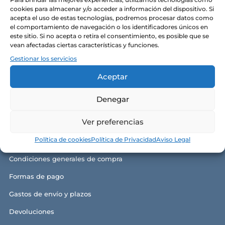
Alma y razón de ser
cookies para almacenar y/o acceder a información del dispositivo. Si
acepta el uso de estas tecnologías, podremos procesar datos como
Nuestras tiendas
el comportamiento de navegación o los identificadores únicos en
este sitio. Si no acepta o retira el consentimiento, es posible que se
Contacto
vean afectadas ciertas características y funciones.
Gestionar los servicios
Política de privacidad
Aceptar
Política de cookies
Aviso legal y términos de uso
Denegar
Ver preferencias
GUÍA DE COMPRA
Política de cookies
Política de Privacidad
Aviso Legal
Condiciones generales de compra
Formas de pago
Gastos de envío y plazos
Devoluciones