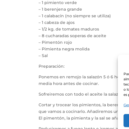
– 1 pimiento verde
– 1 berenjena grande
– 1 calabacín (no siempre se utiliza)
– 1 cabeza de ajos
– 1/2 kg. de tomates maduros
– 8 cucharadas soperas de aceite
– Pimentón rojo
– Pimienta negra molida
– Sal
Preparación:
Par
Ponemos en remojo la salazón 5 ó 6 horas, c
alm
media hora antes de cocinar.
te
o l
Sofreiremos con todo el aceite la salazón, 
es 
Cortar y trocear los pimientos, la berenje
Ges
que vamos a cocinarlo. Añadiremos un par 
El pimentón, la pimienta y la sal se añadirá
Reduciremos a fuego lento e iremos agitan