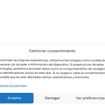
Gestionar consentimiento
a brindar las mejores experiencias, utilizamos tecnologías como cookies p
ambiando el agua tres o cuatro veces. Sacar y dejar escurrir u
acenar y/o acceder a información del dispositivo. Si acepta el uso de estas
cnologías, podremos procesar datos como el comportamiento de navegac
os identificadores únicos en este sitio. Si no acepta o retira el consentimient
los ajos y a continuación sacamos y reservamos.
posible que se vean afectadas ciertas características y funciones.
na y el calabacín, pochándolo a fuego medio en el mismo calde
tionar los servicios
de tomates rallados y el resto troceado muy pequeño.
n al gusto del cocinero.
Aceptar
Denegar
Ver preferencias
do el caldero cada 4 ó 5 minutos, para que no se pegue duran