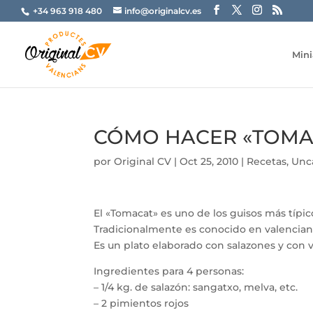
+34 963 918 480
info@originalcv.es
Mini
CÓMO HACER «TOMA
por
Original CV
|
Oct 25, 2010
|
Recetas
,
Unc
El «Tomacat» es uno de los guisos más típico
Tradicionalmente es conocido en valencia
Es un plato elaborado con salazones y con v
Ingredientes para 4 personas:
– 1/4 kg. de salazón: sangatxo, melva, etc.
– 2 pimientos rojos