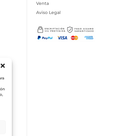
Venta
Aviso Legal
ara
na
ión
o,
ro
te