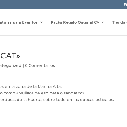
F
aturas para Eventos
Packs Regalo Original CV
Tienda 
CAT»
ategorized
|
0 Comentarios
s en la zona de la Marina Alta.
no como «Mullaor de espineta o sangatxo»
erduras de la huerta, sobre todo en las épocas estivales.