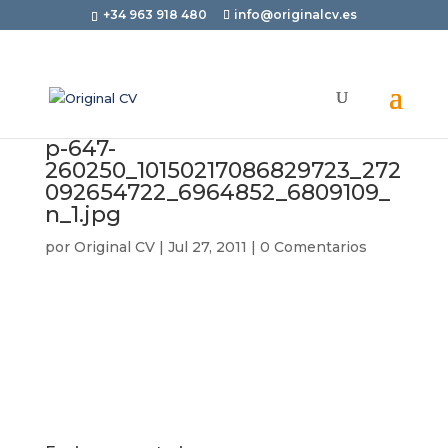
+34 963 918 480
info@originalcv.es
p-647-
260250_10150217086829723_272
092654722_6964852_6809109_
n_1.jpg
por
Original CV
|
Jul 27, 2011
|
0 Comentarios