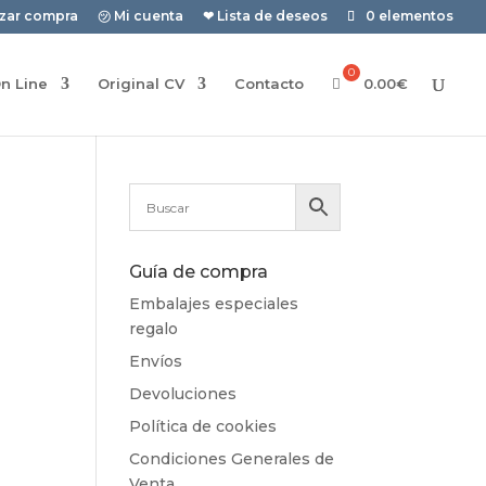
izar compra
㋡ Mi cuenta
❤ Lista de deseos
0 elementos
n Line
Original CV
Contacto
0.00
€
Guía de compra
Embalajes especiales
regalo
Envíos
Devoluciones
Política de cookies
Condiciones Generales de
Venta