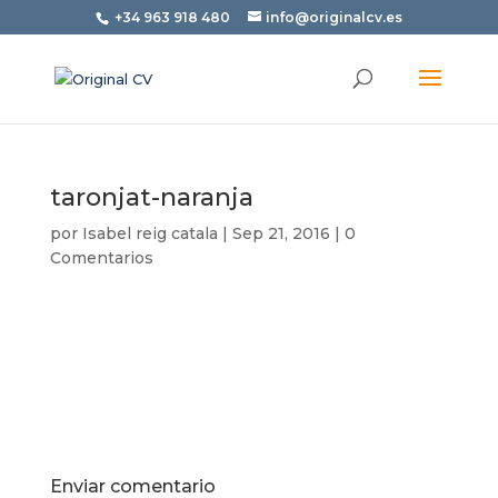
+34 963 918 480
info@originalcv.es
taronjat-naranja
por
Isabel reig catala
|
Sep 21, 2016
|
0
Comentarios
Enviar comentario