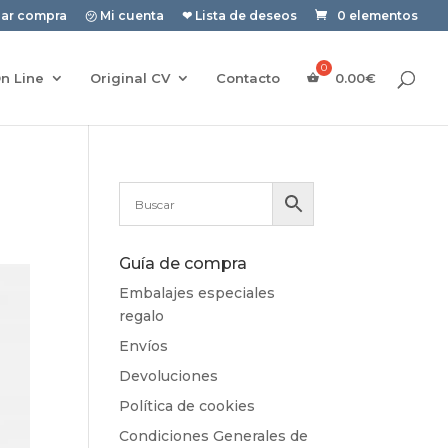
zar compra
㋡ Mi cuenta
❤ Lista de deseos
0 elementos
n Line
Original CV
Contacto
0.00
€
Guía de compra
Embalajes especiales
regalo
Envíos
Devoluciones
Política de cookies
Condiciones Generales de