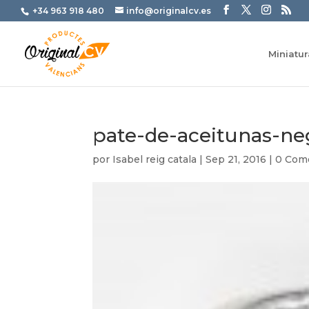
+34 963 918 480
info@originalcv.es
Miniatu
pate-de-aceitunas-ne
por
Isabel reig catala
|
Sep 21, 2016
|
0 Com