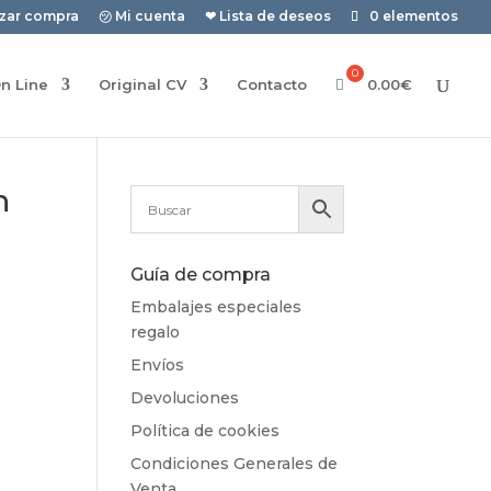
izar compra
㋡ Mi cuenta
❤ Lista de deseos
0 elementos
n Line
Original CV
Contacto
0.00
€
n
Guía de compra
Embalajes especiales
regalo
Envíos
Devoluciones
Política de cookies
Condiciones Generales de
Venta