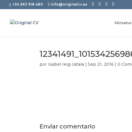
+34 963 918 480
info@originalcv.es
Miniatu
12341491_1015342569
por
Isabel reig catala
|
Sep 21, 2016
|
0 Com
Enviar comentario