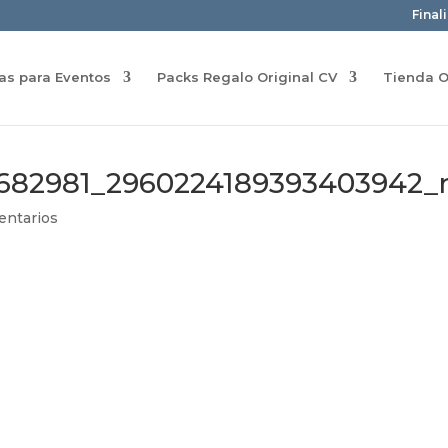
Final
ras para Eventos
Packs Regalo Original CV
Tienda O
8682981_2960224189393403942_
entarios