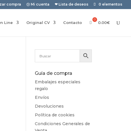
izar compra
㋡ Mi cuenta
❤ Lista de deseos
0 elementos
n Line
Original CV
Contacto
0.00
€
Guía de compra
Embalajes especiales
regalo
Envíos
Devoluciones
Política de cookies
Condiciones Generales de
Venta