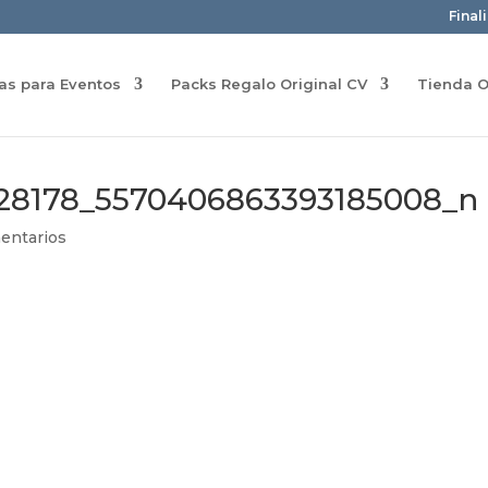
Final
ras para Eventos
Packs Regalo Original CV
Tienda O
128178_5570406863393185008_n
entarios