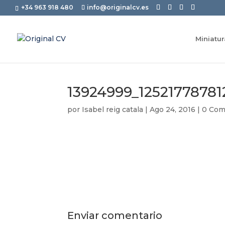
+34 963 918 480
info@originalcv.es
Miniatu
13924999_1252177878
por
Isabel reig catala
|
Ago 24, 2016
|
0 Com
Enviar comentario