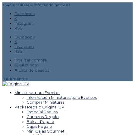
+34 963 918 480
info@originalcv.es
Facebook
X
Instagram
RSS
Facebook
X
Instagram
RSS
Finalizar compra
㋡ Mi cuenta
❤ Lista de deseos
0 elementos
Miniaturas para Eventos
Información Miniaturas para Eventos
Comprar Miniaturas
Packs Regalo Original CV
Especial Paellas
Capazos Regalo
Bolsas Regalo
Cajas Regalo
Mini Cajas Gourmet