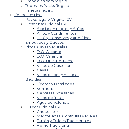
Embalajes para regalo
Todos los Packs Regalo
Tarjetas regalo
Tienda On Line
Packs regalo Original CV
Despensa Original CV
Aceites, Vinagres y Aliños
Arroz y Condimentos
Patés, Conservas y Aperitivos
Embutidos y Quesos
Vinos, Cavas y Mistelas
D.O. Alicante
D.O. Valencia
D.O. Utiel-Requena
Vinos de Castellón
Cavas
Vinos dulces y mistelas
Bebidas
Licores y Destilados
Vermouth
Cervezas Artesanas
Vinos de frutas
Agua de València
Dulces Original CV
Chocolates
Mermeladas, Confituras y Mieles
Turrón y Dulces Tradicionales
Horno Tradicional