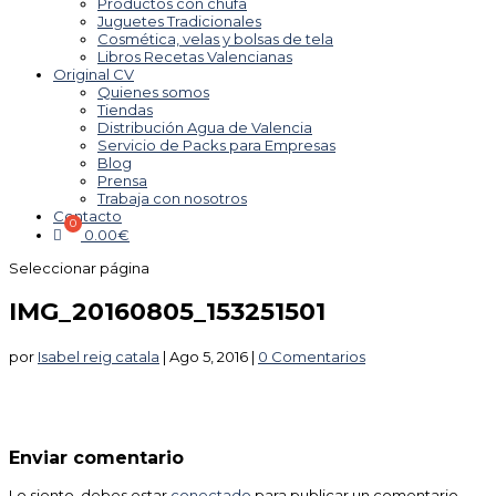
Productos con chufa
Juguetes Tradicionales
Cosmética, velas y bolsas de tela
Libros Recetas Valencianas
Original CV
Quienes somos
Tiendas
Distribución Agua de Valencia
Servicio de Packs para Empresas
Blog
Prensa
Trabaja con nosotros
Contacto
0.00
€
Seleccionar página
IMG_20160805_153251501
por
Isabel reig catala
|
Ago 5, 2016
|
0 Comentarios
Enviar comentario
Lo siento, debes estar
conectado
para publicar un comentario.