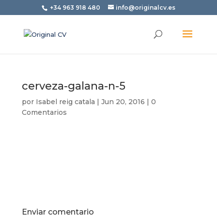
+34 963 918 480
info@originalcv.es
cerveza-galana-n-5
por
Isabel reig catala
|
Jun 20, 2016
|
0
Comentarios
Enviar comentario