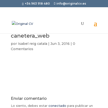
+34 963 918 480
info@originalcv.es
canetera_web
por
Isabel reig catala
|
Jun 3, 2016
|
0
Comentarios
Enviar comentario
Lo siento, debes estar
conectado
para publicar un