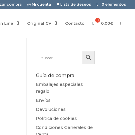
izar compra
㋡ Mi cuenta
❤ Lista de deseos
0 elementos
n Line
Original CV
Contacto
0.00
€
Guía de compra
Embalajes especiales
regalo
Envíos
Devoluciones
Política de cookies
Condiciones Generales de
Venta