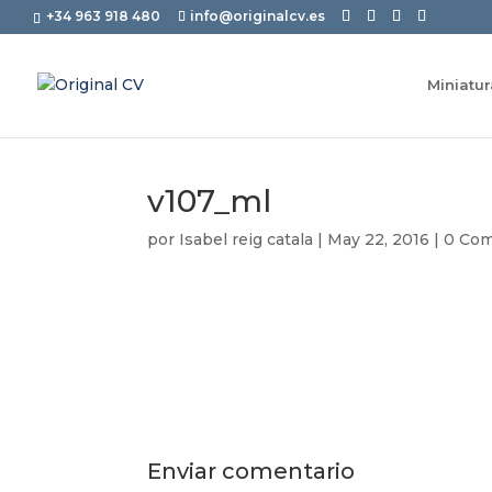
+34 963 918 480
info@originalcv.es
Miniatu
v107_ml
por
Isabel reig catala
|
May 22, 2016
|
0 Com
Enviar comentario