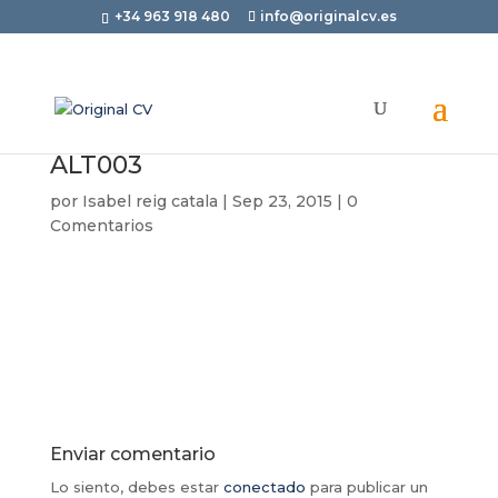
+34 963 918 480
info@originalcv.es
ALT003
por
Isabel reig catala
|
Sep 23, 2015
|
0
Comentarios
Enviar comentario
Lo siento, debes estar
conectado
para publicar un