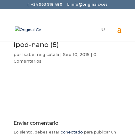
+34 963 918 480
info@originalcv.es
ipod-nano (8)
por
Isabel reig catala
|
Sep 10, 2015
|
0
Comentarios
Enviar comentario
Lo siento, debes estar
conectado
para publicar un