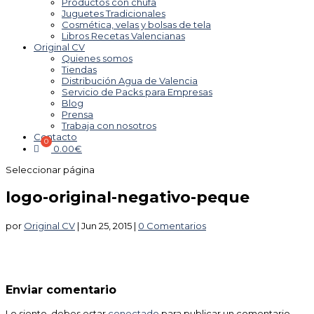
Productos con chufa
Juguetes Tradicionales
Cosmética, velas y bolsas de tela
Libros Recetas Valencianas
Original CV
Quienes somos
Tiendas
Distribución Agua de Valencia
Servicio de Packs para Empresas
Blog
Prensa
Trabaja con nosotros
Contacto
0.00
€
Seleccionar página
logo-original-negativo-peque
por
Original CV
|
Jun 25, 2015
|
0 Comentarios
Enviar comentario
Lo siento, debes estar
conectado
para publicar un comentario.