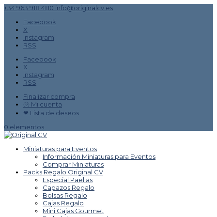
+34 963 918 480
info@originalcv.es
Facebook
X
Instagram
RSS
Facebook
X
Instagram
RSS
Finalizar compra
㋡ Mi cuenta
❤ Lista de deseos
0 elementos
Miniaturas para Eventos
Información Miniaturas para Eventos
Comprar Miniaturas
Packs Regalo Original CV
Especial Paellas
Capazos Regalo
Bolsas Regalo
Cajas Regalo
Mini Cajas Gourmet