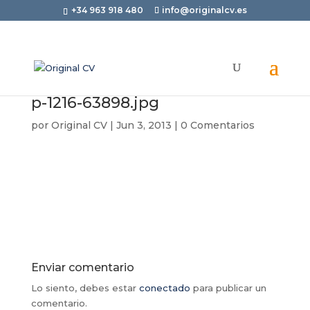
+34 963 918 480
info@originalcv.es
p-1216-63898.jpg
por
Original CV
|
Jun 3, 2013
|
0 Comentarios
Enviar comentario
Lo siento, debes estar
conectado
para publicar un
comentario.