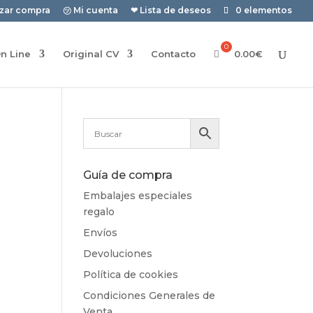
izar compra
㋡ Mi cuenta
❤ Lista de deseos
0 elementos
n Line
Original CV
Contacto
0.00
€
Guía de compra
Embalajes especiales
regalo
Envíos
Devoluciones
Política de cookies
Condiciones Generales de
Venta