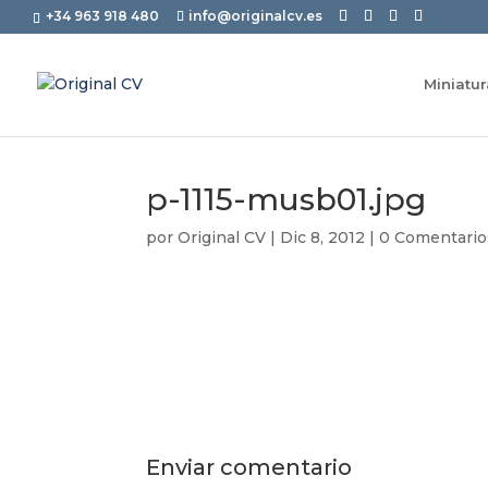
+34 963 918 480
info@originalcv.es
Miniatu
p-1115-musb01.jpg
por
Original CV
|
Dic 8, 2012
|
0 Comentario
Enviar comentario