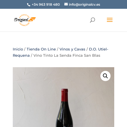
+34 963 918 480
info@originalcv.es
Inicio
/
Tienda On Line
/
Vinos y Cavas
/
D.O. Utiel-
Requena
/ Vino Tinto La Senda Finca San Blas