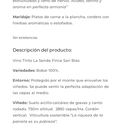
estructurado y lleno de nervio.
“Acidez, tanino y
aroma en perfecta armonía”
Maridaje:
Platos de carne a la plancha, cordero con
hierbas aromáticas o estofados
.
Sin existencias
Descripción del producto:
Vino Tinto La Senda Finca San Blas
Variedades:
Bobal 100%
.
Entorno:
Protegido por el monte que envuelve los
viñedos. Se puede sentir la perfecta adaptación de
las cepas al medio
.
Viñedo:
Suelo arcillo
calcáreo de gravas y canto
rodado. 750m altitud.
2850 cepas/Ha. Cordón
vertical. Viticultura sostenible.
“La riqueza de la
parcela es su pobreza”.