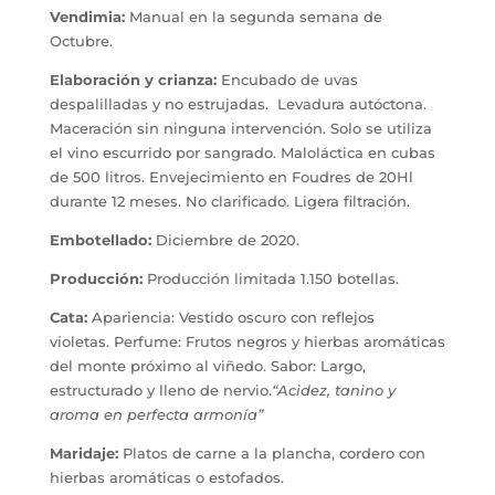
Vendimia:
Manual en la segunda semana de
Octubre
.
Elaboración y crianza:
Encubado de uvas
despalilladas y no estrujadas. Levadura autóctona.
Maceración sin ninguna intervención. Solo se utiliza
el vino escurrido por sangrado. Maloláctica en cubas
de 500 litros. Envejecimiento en Foudres de 20Hl
durante 12 meses. No clarificado. Ligera filtración
.
Embotellado:
Diciembre de 2020.
Producción:
Producción limitada 1.150 botellas.
Cata:
Apariencia: Vestido oscuro con reflejos
violetas.
Perfume: Frutos negros y hierbas aromáticas
del monte próximo al viñedo.
Sabor: Largo,
estructurado y lleno de nervio.
“Acidez, tanino y
aroma en perfecta armonía”
Maridaje:
Platos de carne a la plancha, cordero con
hierbas aromáticas o estofados
.