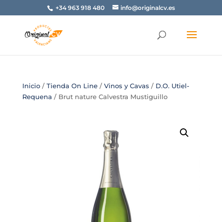
+34 963 918 480
info@originalcv.es
Inicio
/
Tienda On Line
/
Vinos y Cavas
/
D.O. Utiel-
Requena
/ Brut nature Calvestra Mustiguillo