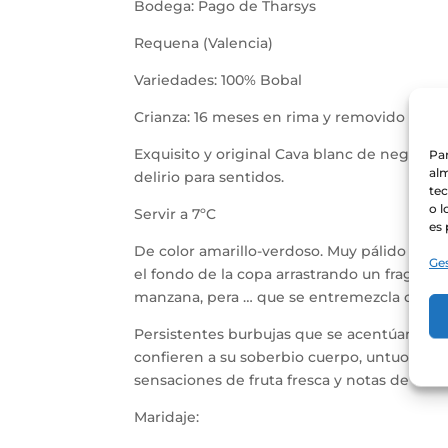
Bodega: Pago de Tharsys
Requena (Valencia)
Variedades: 100% Bobal
Crianza: 16 meses en rima y removido manua
Exquisito y original Cava blanc de negre, 
Par
alm
delirio para sentidos.
te
o l
Servir a 7ºC
es 
De color amarillo-verdoso. Muy pálido y br
Ges
el fondo de la copa arrastrando un fragante
manzana, pera … que se entremezcla con unos
Persistentes burbujas que se acentúan de 
confieren a su soberbio cuerpo, untuosidad 
sensaciones de fruta fresca y notas de exóti
Maridaje: