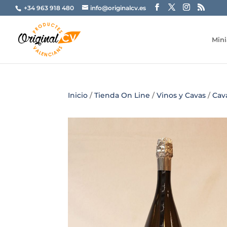
+34 963 918 480
info@originalcv.es
Mini
Inicio
/
Tienda On Line
/
Vinos y Cavas
/
Cav