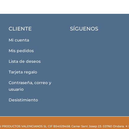
CLIENTE
SÍGUENOS
Mi cuenta
Mis pedidos
Lista de deseos
Tarjeta regalo
Contraseña, correo y
usuario
Desistimiento
N PRODUCTOS VALENCIANOS SL CIF B54529458. Carrer Sant Josep 23. 03760 Ondara. ✶ 