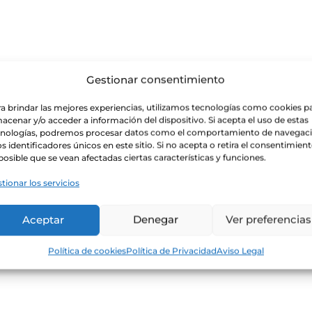
Gestionar consentimiento
l en pupitres de 180 botellas.
elaborado con la variedad Bobal autóctona Utiel-Requena. Todo
a brindar las mejores experiencias, utilizamos tecnologías como cookies p
acenar y/o acceder a información del dispositivo. Si acepta el uso de estas
cnologías, podremos procesar datos como el comportamiento de navegac
os identificadores únicos en este sitio. Si no acepta o retira el consentimient
posible que se vean afectadas ciertas características y funciones.
illante, con finas y abundantes burbujas, que se desprenden d
tionar los servicios
 y delicado aroma a fruta mediterránea, albericoque, níspero,
 sutiles lácteos, almendras tostadas y flores blancas.
Aceptar
Denegar
Ver preferencias
una manera especial en boca, donde junto a su excelente acid
y frescura y un largo y sabroso final que nos recrea con
Política de cookies
Política de Privacidad
Aviso Legal
cos cítricos.