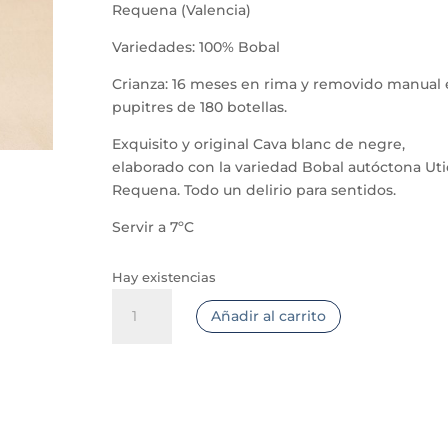
Requena (Valencia)
Variedades: 100% Bobal
Crianza: 16 meses en rima y removido manual
pupitres de 180 botellas.
Exquisito y original Cava blanc de negre,
elaborado con la variedad Bobal autóctona Uti
Requena. Todo un delirio para sentidos.
Servir a 7ºC
Hay existencias
Cava
Añadir al carrito
Pago
de
Tharsys
Único
cantidad