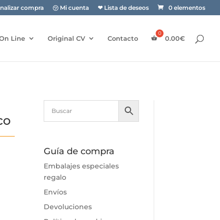
inalizar compra
㋡ Mi cuenta
❤ Lista de deseos
0 elementos
On Line
Original CV
Contacto
0.00
€
co
Guía de compra
Embalajes especiales
regalo
Envíos
Devoluciones