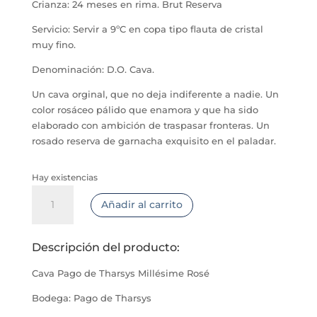
Crianza: 24 meses en rima. Brut Reserva
Servicio: Servir a 9ºC en copa tipo flauta de cristal
muy fino.
Denominación: D.O. Cava.
Un cava orginal, que no deja indiferente a nadie. Un
color rosáceo pálido que enamora y que ha sido
elaborado con ambición de traspasar fronteras. Un
rosado reserva de garnacha exquisito en el paladar.
Hay existencias
Pago
Añadir al carrito
de
Tharsys
Millésime
Descripción del producto:
Rosé
cantidad
Cava Pago de Tharsys Millésime Rosé
Bodega: Pago de Tharsys