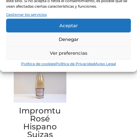
este sitio. Si no acepta o retira el consentimiento, es posible que se
vean afectadas ciertas características y funciones.
Finca
Malvasía de
Gestionar los servicios
Terrerazo
Sant Jaume
Aceptar
29.90
€
8.90
€
Denegar
Ver preferencias
Política de cookies
Política de Privacidad
Aviso Legal
Impromtu
Rosé
Hispano
Suizas