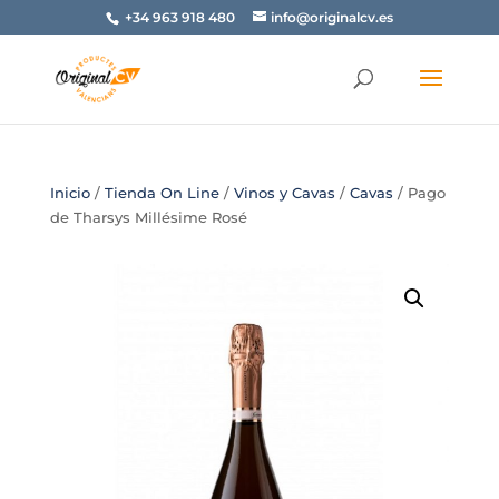
+34 963 918 480
info@originalcv.es
Inicio
/
Tienda On Line
/
Vinos y Cavas
/
Cavas
/ Pago
de Tharsys Millésime Rosé