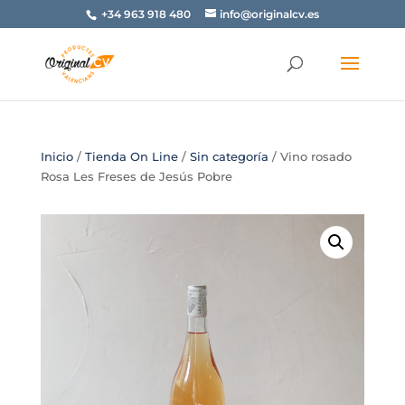
+34 963 918 480
info@originalcv.es
Inicio
/
Tienda On Line
/
Sin categoría
/ Vino rosado
Rosa Les Freses de Jesús Pobre