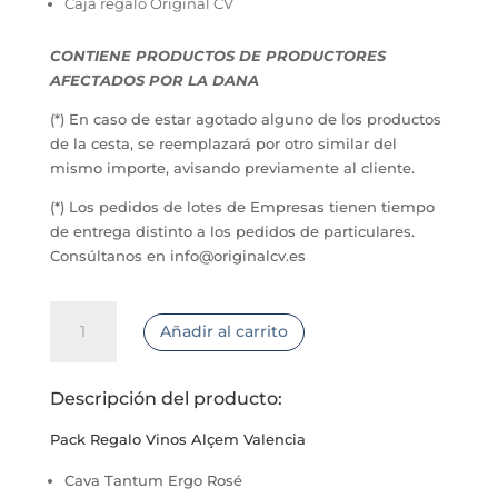
Caja regalo Original CV
CONTIENE PRODUCTOS DE PRODUCTORES
AFECTADOS POR LA DANA
(*) En caso de estar agotado alguno de los productos
de la cesta, se reemplazará por otro similar del
mismo importe, avisando previamente al cliente.
(*) Los pedidos de lotes de Empresas tienen tiempo
de entrega distinto a los pedidos de particulares.
Consúltanos en info@originalcv.es
Pack
Añadir al carrito
Regalo
Vinos
Premium
Descripción del producto:
Alçem Valencia
cantidad
Pack Regalo Vinos Alçem Valencia
Cava Tantum Ergo Rosé