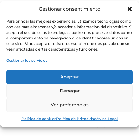
Gestionar consentimiento
Productos relacionados
Para brindar las mejores experiencias, utilizamos tecnologías como
cookies para almacenar y/o acceder a información del dispositivo. Si
acepta el uso de estas tecnologías, podremos procesar datos como
el comportamiento de navegación o los identificadores únicos en
este sitio. Si no acepta o retira el consentimiento, es posible que se
vean afectadas ciertas características y funciones.
Gestionar los servicios
Aceptar
Caja Regalo
Mini Capazo
Denegar
Clásicos
Albufera
Gourmet
Gourmet
Ver preferencias
OCV
62.90
€
Política de cookies
Política de Privacidad
Aviso Legal
41.90
€