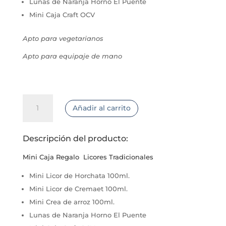
Lunas de Naranja Horno El Puente
Mini Caja Craft OCV
Apto para vegetarianos
Apto para equipaje de mano
Mini
Añadir al carrito
Caja
Regalo
Licores
Descripción del producto:
Tradicionales
cantidad
Mini Caja Regalo
Licores Tradicionales
Mini Licor de Horchata 100ml.
Mini Licor de Cremaet 100ml.
Mini Crea de arroz 100ml.
Lunas de Naranja Horno El Puente