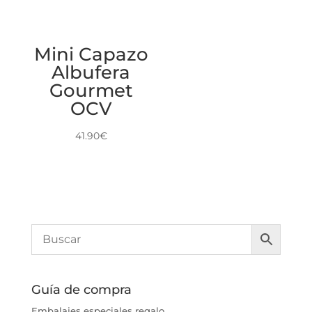
Mini Capazo
Albufera
Gourmet
OCV
41.90
€
Guía de compra
Embalajes especiales regalo