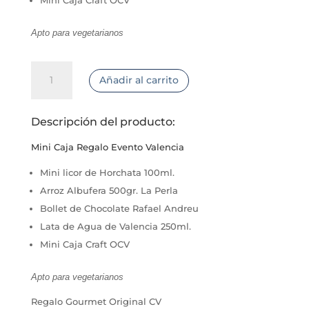
Mini Caja Craft OCV
Apto para vegetarianos
Mini
Añadir al carrito
Caja
Regalo
Evento
Descripción del producto:
Valencia
cantidad
Mini Caja Regalo Evento Valencia
Mini licor de Horchata 100ml.
Arroz Albufera 500gr. La Perla
Bollet de Chocolate Rafael Andreu
Lata de Agua de Valencia 250ml.
Mini Caja Craft OCV
Apto para vegetarianos
Regalo Gourmet Original CV