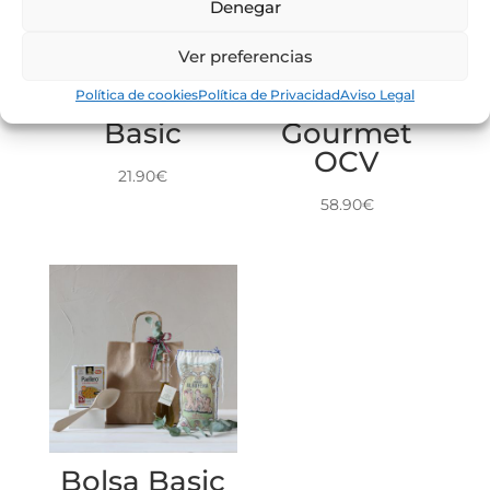
Denegar
Ver preferencias
Bolsa
Caja Regalo
Política de cookies
Política de Privacidad
Aviso Legal
Detalle OCV
Bobal
Basic
Gourmet
OCV
21.90
€
58.90
€
Bolsa Basic