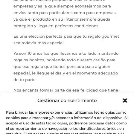
empresas y es la que siempre aconsejamos para
envíos tanto para particulares como para empresas,
ya que el producto en su interior siempre queda
protegido y llega en perfectas condiciones.
Es una elección perfecta para que tu regalo gourmet
sea todavía más especial.
Ya son 10 años los que llevamos a tu lado montando
regalos bonitos, poniendo todo nuestro cariño para
que ese regalo que tienes pensado para alguien
especial, le llegue el día y en el momento adecuado
de tu parte.
Nos encanta formar parte de esa felicidad que tiene
alguien cuando regala, y nuestro objetivo es que esa
Gestionar consentimiento
magia llegue en forma de productos bonitos, de
calidad y con un componente especial, la esencia de
Para brindar las mejores experiencias, utilizamos tecnologías como
la terreta.
cookies para almacenar y/o acceder a información del dispositivo. Si
acepta el uso de estas tecnologías, podremos procesar datos como
(*) En caso de estar agotado alguno de los productos
el comportamiento de navegación o los identificadores únicos en
de la cesta, se reemplazará por otro similar del
este sitio. Si no acepta o retira el consentimiento, es posible que se