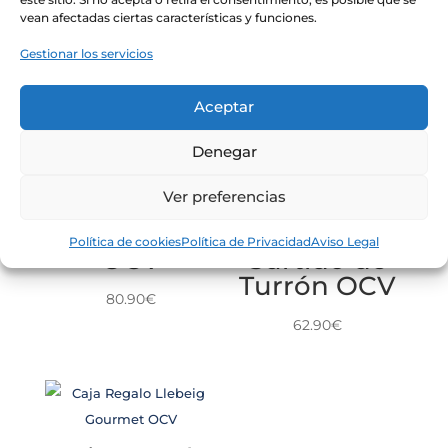
vean afectadas ciertas características y funciones.
mismo importe, avisando previamente al cliente.
Gestionar los servicios
Aceptar
Productos relacionados
Denegar
Ver preferencias
Capazo
Saborea
Cesta
Política de cookies
Política de Privacidad
Aviso Legal
OCV
Surtido de
Turrón OCV
80.90
€
62.90
€