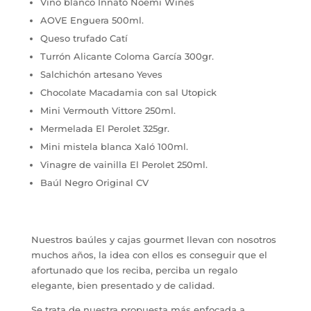
Vino blanco Innato Noemi Wines
AOVE Enguera 500ml.
Queso trufado Catí
Turrón Alicante Coloma García 300gr.
Salchichón artesano Yeves
Chocolate Macadamia con sal Utopick
Mini Vermouth Vittore 250ml.
Mermelada El Perolet 325gr.
Mini mistela blanca Xaló 100ml.
Vinagre de vainilla El Perolet 250ml.
Baúl Negro Original CV
Nuestros baúles y cajas gourmet llevan con nosotros
muchos años, la idea con ellos es conseguir que el
afortunado que los reciba, perciba un regalo
elegante, bien presentado y de calidad.
Se trata de nuestra propuesta más enfocada a