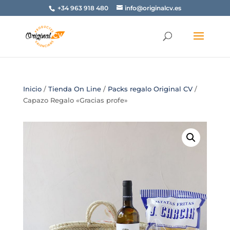
+34 963 918 480
info@originalcv.es
Inicio
/
Tienda On Line
/
Packs regalo Original CV
/
Capazo Regalo «Gracias profe»