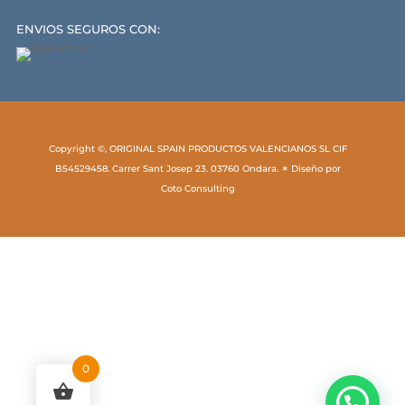
ENVIOS SEGUROS CON:
Copyright ©, ORIGINAL SPAIN PRODUCTOS VALENCIANOS SL CIF
B54529458. Carrer Sant Josep 23. 03760 Ondara. ✶ Diseño por
Coto Consulting
0