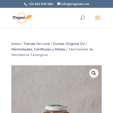
+34 963 918 480
info@originalcv.es
Inicio
/
Tienda On Line
/
Dulces Original CV
/
Mermeladas, Confituras y Mieles
/ Mermelada de
Mandarina Tarongina