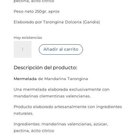
pectina, ácito cítrico
Peso neto 250gr. aprox
Elaborado por Tarongina Dolceria (Gandía)
Hay existencias
Mermelada
Añadir al carrito
de
Mandarina
Tarongina
Descripción del producto:
cantidad
Mermelada
de Mandarina Tarongina
Una mermelada elaborada exclusivamente con
mandarinas clementinas valencianas.
Producto elaborado artesanalmente con ingredientes
naturales.
Ingredientes: mandarinas valencianas, azúcar,
pectina, ácito cítrico