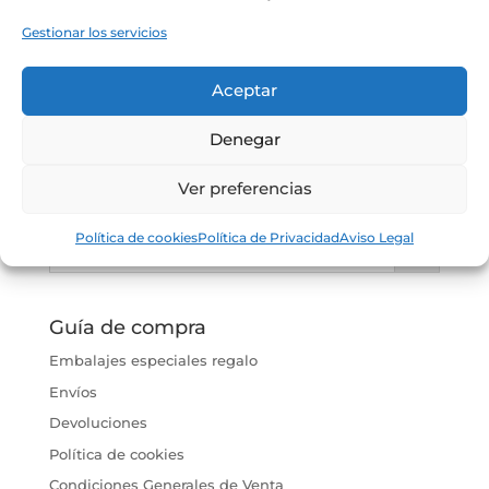
Cheque
Gestionar los servicios
Regalo 50€
60.50
€
Aceptar
Denegar
Ver preferencias
Política de cookies
Política de Privacidad
Aviso Legal
Guía de compra
Embalajes especiales regalo
Envíos
Devoluciones
Política de cookies
Condiciones Generales de Venta