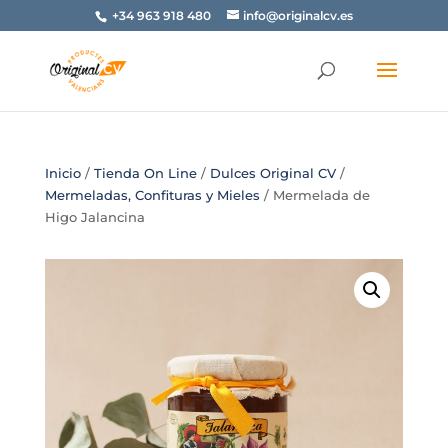
+34 963 918 480
info@originalcv.es
Inicio
/
Tienda On Line
/
Dulces Original CV
/
Mermeladas, Confituras y Mieles
/ Mermelada de
Higo Jalancina