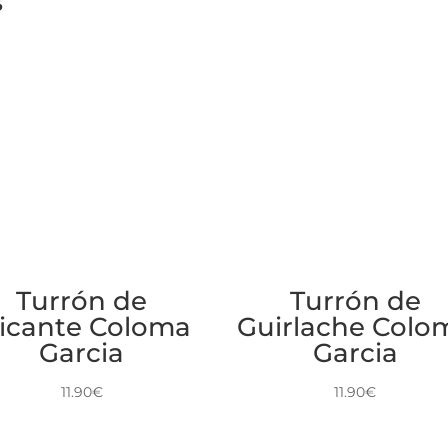
s
Turrón de
Turrón de
licante Coloma
Guirlache Colo
Garcia
Garcia
11.90
€
11.90
€