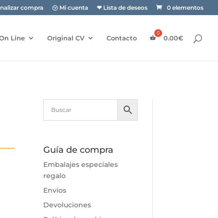
inalizar compra
㋡ Mi cuenta
❤ Lista de deseos
0 elementos
On Line
Original CV
Contacto
0.00
€
Guía de compra
Embalajes especiales
regalo
Envíos
Devoluciones