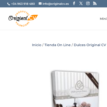
+34 963 918 480
info@originalcv.es
Mini
Inicio
/
Tienda On Line
/
Dulces Original CV