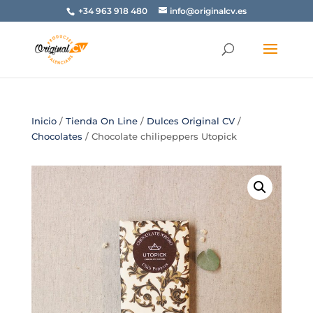
+34 963 918 480
info@originalcv.es
Inicio
/
Tienda On Line
/
Dulces Original CV
/
Chocolates
/ Chocolate chilipeppers Utopick