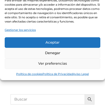
Para brindar las mejores experiencias, utilizamos tecnologías como
cookies para almacenar y/o acceder a información del dispositivo. Si
acepta el uso de estas tecnologías, podremos procesar datos como
el comportamiento de navegación o los identificadores únicos en
este sitio. Si no acepta o retira el consentimiento, es posible que se
vean afectadas ciertas características y funciones.
Conserva
Gestionar los servicios
Almejas
blancas al
Aceptar
natural
Denegar
Samare
Ver preferencias
6.90
€
Política de cookies
Política de Privacidad
Aviso Legal