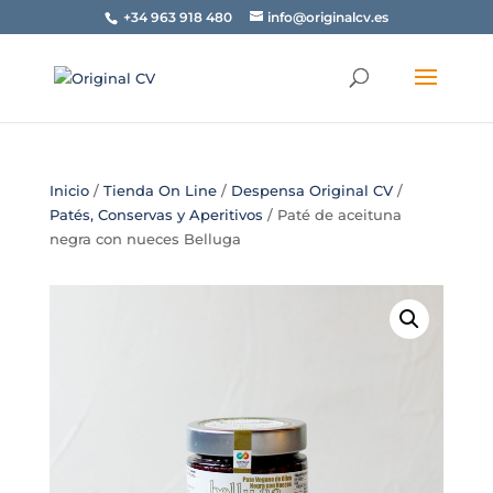
+34 963 918 480
info@originalcv.es
Inicio
/
Tienda On Line
/
Despensa Original CV
/
Patés, Conservas y Aperitivos
/ Paté de aceituna
negra con nueces Belluga