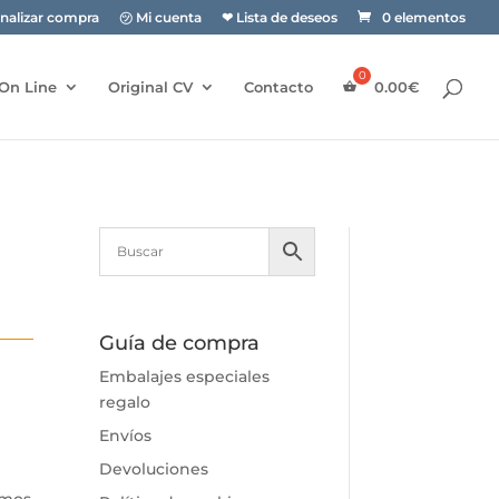
inalizar compra
㋡ Mi cuenta
❤ Lista de deseos
0 elementos
On Line
Original CV
Contacto
0.00
€
Guía de compra
Embalajes especiales
regalo
Envíos
Devoluciones