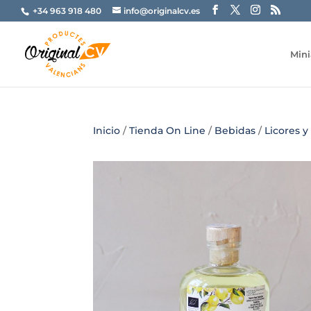
+34 963 918 480
info@originalcv.es
Mini
Inicio
/
Tienda On Line
/
Bebidas
/
Licores y