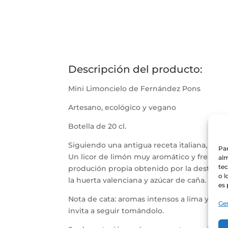
Descripción del producto:
Mini Limoncielo de Fernández Pons
Artesano, ecológico y vegano
Botella de 20 cl.
Siguiendo una antigua receta italiana, pr
Par
Un licor de limón muy aromático y fresco, e
alm
te
produción propia obtenido por la destilaci
o l
la huerta valenciana y azúcar de caña.
es 
Nota de cata: aromas intensos a lima y limó
Ges
invita a seguir tomándolo.