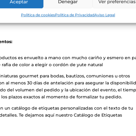
!
Aceptar
Denegar
Ver preferencias
isa, apreciando su rico aroma y su natural sabor a limón, des
Política de cookies
Política de Privacidad
Aviso Legal
entos:
roductos es envuelto a mano con mucho cariño y esmero en p
rafia de color a elegir o cordón de yute natural
iniaturas gourmet para bodas, bautizos, comuniones u otros
 al menos 30 días de antelación para asegurar la disponibili
do del volumen del pedido y la ubicación del evento, el tiem
los plazos exactos al momento de formalizar tu pedido.
n un catálogo de etiquetas personalizadas con el texto de tu
s detalles. Te dejamos aquí nuestro Catálogo de Etiquetas