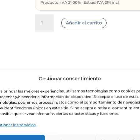
Producto: IVA 21.00% · Extras: IVA 21% incl.
Mini
Añadir al carrito
Limoncielo
de
Fernández
Pons
cantidad
Gestionar consentimiento
oducimos de manera artesana este auténtico
limoncello.
a brindar las mejores experiencias, utilizamos tecnologías como cookies p
laborado a partir de ingredientes 100% ecológicos: Alcohol de
acenar y/o acceder a información del dispositivo. Si acepta el uso de estas
cnologías, podremos procesar datos como el comportamiento de navegac
ón artesana en los alambiques tradicionales de cobre, limones
os identificadores únicos en este sitio. Si no acepta o retira el consentimient
posible que se vean afectadas ciertas características y funciones.
n, con un sabor suave y fresco. Presenta un ligero amargor qu
tionar los servicios