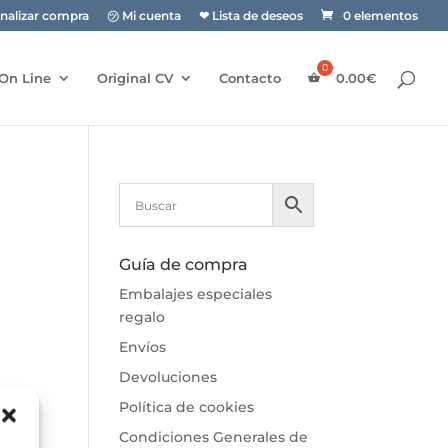
inalizar compra
㋡ Mi cuenta
❤ Lista de deseos
0 elementos
On Line
Original CV
Contacto
0.00
€
Guía de compra
Embalajes especiales
regalo
Envíos
Devoluciones
Política de cookies
Condiciones Generales de