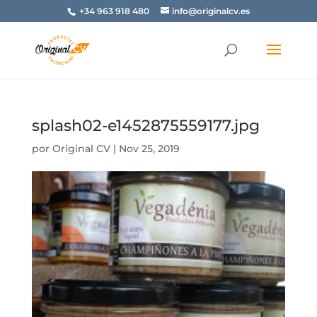
+34 963 918 480
info@originalcv.es
splash02-e1452875559177.jpg
por
Original CV
|
Nov 25, 2019