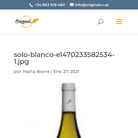
+34 963 918 480
info@originalcv.es
solo-blanco-e1470233582534-
1.jpg
por
Marta Iborra
|
Ene 27, 2021