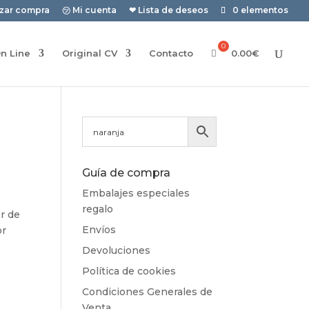
izar compra
㋡ Mi cuenta
❤ Lista de deseos
0 elementos
n Line
Original CV
Contacto
0.00
€
Guía de compra
Embalajes especiales
regalo
r de
Envíos
or
Devoluciones
Política de cookies
Condiciones Generales de
Venta